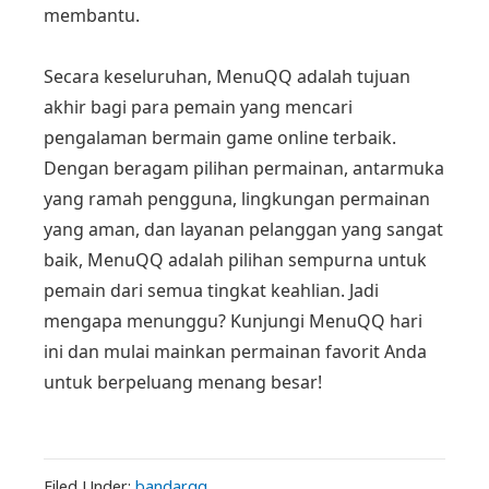
membantu.
Secara keseluruhan, MenuQQ adalah tujuan
akhir bagi para pemain yang mencari
pengalaman bermain game online terbaik.
Dengan beragam pilihan permainan, antarmuka
yang ramah pengguna, lingkungan permainan
yang aman, dan layanan pelanggan yang sangat
baik, MenuQQ adalah pilihan sempurna untuk
pemain dari semua tingkat keahlian. Jadi
mengapa menunggu? Kunjungi MenuQQ hari
ini dan mulai mainkan permainan favorit Anda
untuk berpeluang menang besar!
Filed Under:
bandarqq