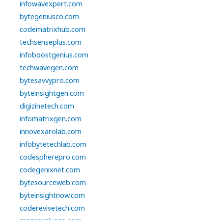
infowavexpert.com
bytegeniusco.com
codematrixhub.com
techsenseplus.com
infoboostgenius.com
techwavegen.com
bytesavvypro.com
byteinsightgen.com
digizinetech.com
infomatrixgen.com
innovexarolab.com
infobytetechlab.com
codespherepro.com
codegenixnet.com
bytesourceweb.com
byteinsightnow.com
coderevivetech.com