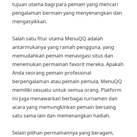
tujuan utama bagi para pemain yang mencari
pengalaman bermain yang menyenangkan dan
mengasyikkan.
Salah satu fitur utama MenuQQ adalah
antarmukanya yang ramah pengguna, yang
memudahkan pemain menavigasi situs dan
menemukan permainan favorit mereka. Apakah
Anda seorang pemain profesional
berpengalaman atau pemain pemula, MenuQQ
memiliki sesuatu untuk semua orang. Platform
ini juga menawarkan berbagai turnamen dan
acara yang memungkinkan pemain bersaing
satu sama lain dan memenangkan hadiah.
Selain pilihan permainannya yang beragam,