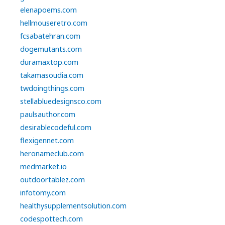
elenapoems.com
hellmouseretro.com
fcsabatehran.com
dogemutants.com
duramaxtop.com
takamasoudia.com
twdoingthings.com
stellabluedesignsco.com
paulsauthor.com
desirablecodeful.com
flexigennet.com
heronameclub.com
medmarket.io
outdoortablez.com
infotomy.com
healthysupplementsolution.com
codespottech.com