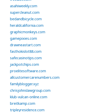
asahiweekly.com
supercleanut.com
bedandbicycle.com
heraldcalifornia.com
graphicmonkeys.com
gamepixies.com
drawneastart.com
fasthokislot88.com
safecasinotips.com
jackpotchips.com
proelitesoftware.com
allcustomercarenumbers.com
familyblogger.xyz
chrisjohnslawgroup.com
klub-vulcan-online.com
breitkamp.com
tripleyresidence.com