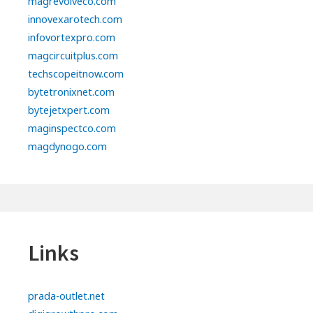
magrevolveco.com
innovexarotech.com
infovortexpro.com
magcircuitplus.com
techscopeitnow.com
bytetronixnet.com
bytejetxpert.com
maginspectco.com
magdynogo.com
Links
prada-outlet.net