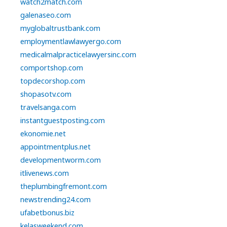
watch2match.com
galenaseo.com
myglobaltrustbank.com
employmentlawlawyergo.com
medicalmalpracticelawyersinc.com
comportshop.com
topdecorshop.com
shopasotv.com
travelsanga.com
instantguestposting.com
ekonomie.net
appointmentplus.net
developmentworm.com
itlivenews.com
theplumbingfremont.com
newstrending24.com
ufabetbonus.biz
kelasweekend.com