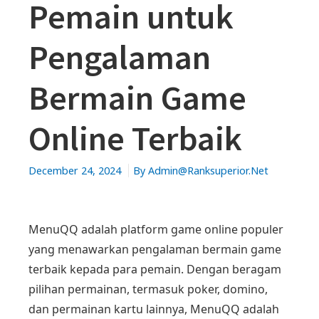
Pemain untuk
Pengalaman
Bermain Game
Online Terbaik
December 24, 2024
By
Admin@ranksuperior.net
MenuQQ adalah platform game online populer
yang menawarkan pengalaman bermain game
terbaik kepada para pemain. Dengan beragam
pilihan permainan, termasuk poker, domino,
dan permainan kartu lainnya, MenuQQ adalah