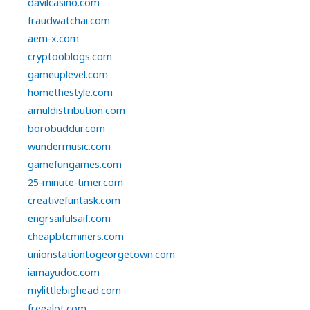
davilcasino.com
fraudwatchai.com
aem-x.com
cryptooblogs.com
gameuplevel.com
homethestyle.com
amuldistribution.com
borobuddur.com
wundermusic.com
gamefungames.com
25-minute-timer.com
creativefuntask.com
engrsaifulsaif.com
cheapbtcminers.com
unionstationtogeorgetown.com
iamayudoc.com
mylittlebighead.com
freealot.com