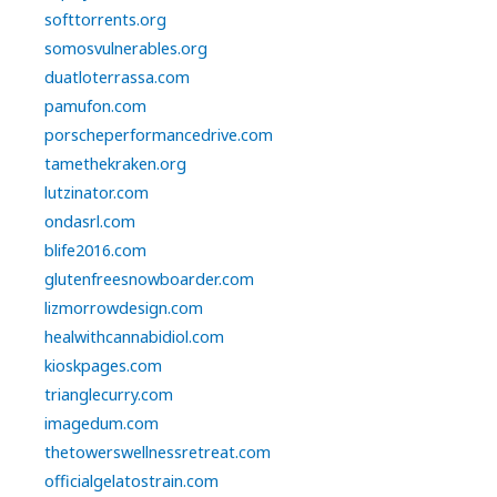
softtorrents.org
somosvulnerables.org
duatloterrassa.com
pamufon.com
porscheperformancedrive.com
tamethekraken.org
lutzinator.com
ondasrl.com
blife2016.com
glutenfreesnowboarder.com
lizmorrowdesign.com
healwithcannabidiol.com
kioskpages.com
trianglecurry.com
imagedum.com
thetowerswellnessretreat.com
officialgelatostrain.com