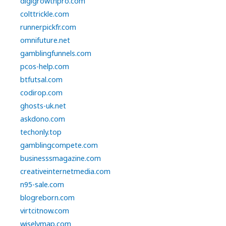
digigrowthpro.com
colttrickle.com
runnerpickfr.com
omnifuture.net
gamblingfunnels.com
pcos-help.com
btfutsal.com
codirop.com
ghosts-uk.net
askdono.com
techonly.top
gamblingcompete.com
businesssmagazine.com
creativeinternetmedia.com
n95-sale.com
blogreborn.com
virtcitnow.com
wiselymap.com