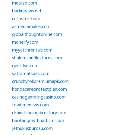
mealizo.com
barknpaws.net
cellostore.info
asmediamaker.com
globalthoughtonline.com
moneiify.com
myyatchrentals.com
shalomcandlestores.com
geekifyit.com
sattamatkaes.com
crunchyrollpremiumapk.com
hondacareprotectplan.com
casinogamblingcasino.com
towtimenews.com
draincleaningdirectory.com
baotangmythuathcm.com
jethukukburosu.com