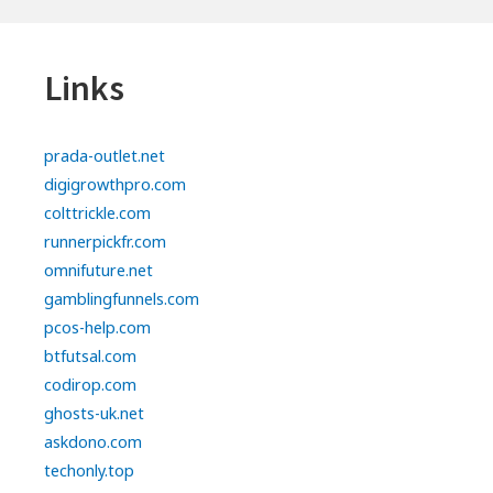
Links
prada-outlet.net
digigrowthpro.com
colttrickle.com
runnerpickfr.com
omnifuture.net
gamblingfunnels.com
pcos-help.com
btfutsal.com
codirop.com
ghosts-uk.net
askdono.com
techonly.top