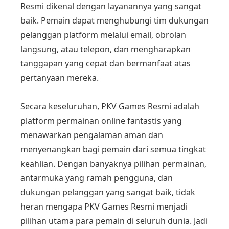
Resmi dikenal dengan layanannya yang sangat
baik. Pemain dapat menghubungi tim dukungan
pelanggan platform melalui email, obrolan
langsung, atau telepon, dan mengharapkan
tanggapan yang cepat dan bermanfaat atas
pertanyaan mereka.
Secara keseluruhan, PKV Games Resmi adalah
platform permainan online fantastis yang
menawarkan pengalaman aman dan
menyenangkan bagi pemain dari semua tingkat
keahlian. Dengan banyaknya pilihan permainan,
antarmuka yang ramah pengguna, dan
dukungan pelanggan yang sangat baik, tidak
heran mengapa PKV Games Resmi menjadi
pilihan utama para pemain di seluruh dunia. Jadi