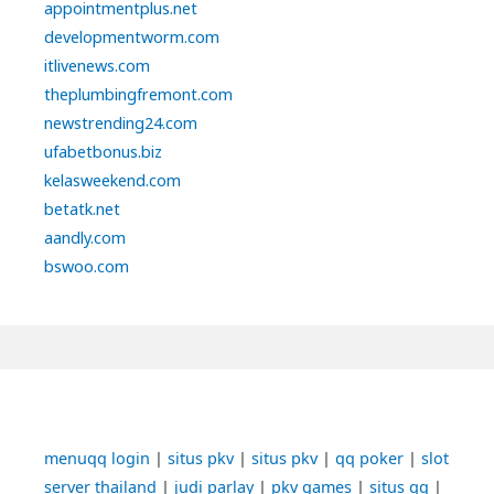
appointmentplus.net
developmentworm.com
itlivenews.com
theplumbingfremont.com
newstrending24.com
ufabetbonus.biz
kelasweekend.com
betatk.net
aandly.com
bswoo.com
Footer
Widgets
menuqq login
|
situs pkv
|
situs pkv
|
qq poker
|
slot
server thailand
|
judi parlay
|
pkv games
|
situs qq
|