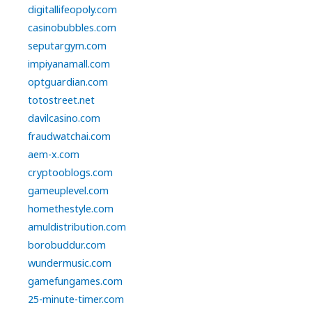
digitallifeopoly.com
casinobubbles.com
seputargym.com
impiyanamall.com
optguardian.com
totostreet.net
davilcasino.com
fraudwatchai.com
aem-x.com
cryptooblogs.com
gameuplevel.com
homethestyle.com
amuldistribution.com
borobuddur.com
wundermusic.com
gamefungames.com
25-minute-timer.com