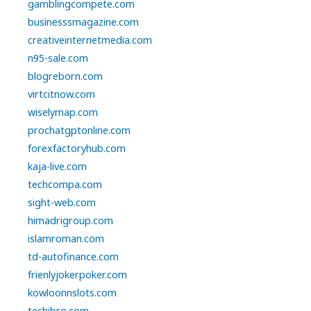
gamblingcompete.com
businesssmagazine.com
creativeinternetmedia.com
n95-sale.com
blogreborn.com
virtcitnow.com
wiselymap.com
prochatgptonline.com
forexfactoryhub.com
kaja-live.com
techcompa.com
sight-web.com
himadrigroup.com
islamroman.com
td-autofinance.com
frienlyjokerpoker.com
kowloonnslots.com
techibro.com