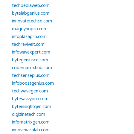
techpediaweb.com
bytelabgenius.com
innovatetechco.com
magdynopro.com
infoplazapro.com
techreviveit.com
infowavexpert.com
bytegeniusco.com
codematrixhub.com
techsenseplus.com
infoboostgenius.com
techwavegen.com
bytesavvypro.com
byteinsightgen.com
digizinetech.com
infomatrixgen.com
innovexarolab.com