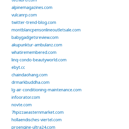
alpinemagazines.com
vulcanrp.com
twitter-trend-blog.com
montblancpensonlineoutletsale.com
babygadgetsreview.com
akupunktur-ambulanz.com
whatiremembered.com
linq-condo-beautyworld.com
ebyt.cc
chaindaohang.com
drmarkbuddha.com
lg-air-conditioning-maintenance.com
infoorator.com
novte.com
7hpizzaeasternmarket.com
hollaendisches-viertel.com
proengine-ultra24.com