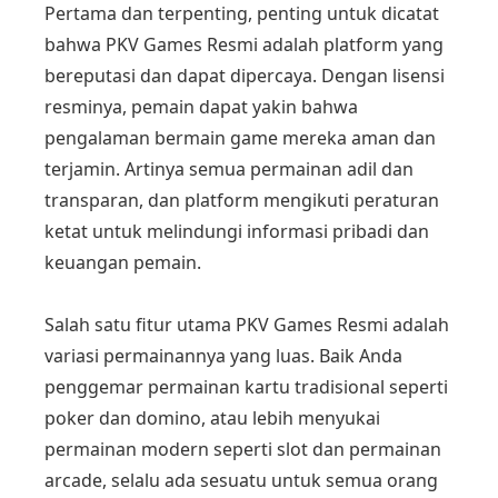
Pertama dan terpenting, penting untuk dicatat
bahwa PKV Games Resmi adalah platform yang
bereputasi dan dapat dipercaya. Dengan lisensi
resminya, pemain dapat yakin bahwa
pengalaman bermain game mereka aman dan
terjamin. Artinya semua permainan adil dan
transparan, dan platform mengikuti peraturan
ketat untuk melindungi informasi pribadi dan
keuangan pemain.
Salah satu fitur utama PKV Games Resmi adalah
variasi permainannya yang luas. Baik Anda
penggemar permainan kartu tradisional seperti
poker dan domino, atau lebih menyukai
permainan modern seperti slot dan permainan
arcade, selalu ada sesuatu untuk semua orang