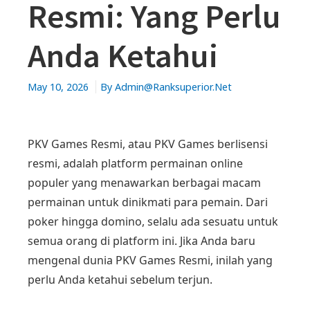
Resmi: Yang Perlu
Anda Ketahui
May 10, 2026
By
Admin@ranksuperior.net
PKV Games Resmi, atau PKV Games berlisensi
resmi, adalah platform permainan online
populer yang menawarkan berbagai macam
permainan untuk dinikmati para pemain. Dari
poker hingga domino, selalu ada sesuatu untuk
semua orang di platform ini. Jika Anda baru
mengenal dunia PKV Games Resmi, inilah yang
perlu Anda ketahui sebelum terjun.