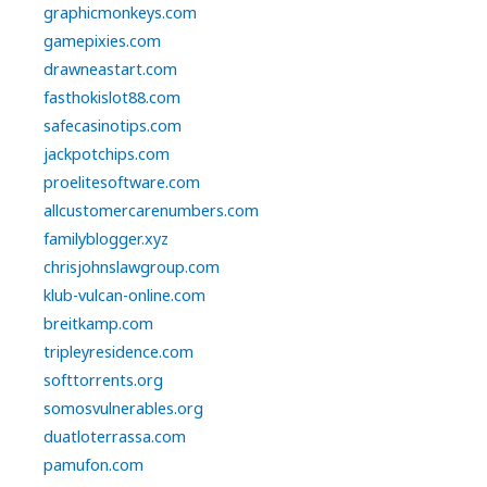
graphicmonkeys.com
gamepixies.com
drawneastart.com
fasthokislot88.com
safecasinotips.com
jackpotchips.com
proelitesoftware.com
allcustomercarenumbers.com
familyblogger.xyz
chrisjohnslawgroup.com
klub-vulcan-online.com
breitkamp.com
tripleyresidence.com
softtorrents.org
somosvulnerables.org
duatloterrassa.com
pamufon.com