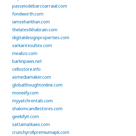
passeiodebarcoarraial.com
fondworth.com
iamseharkhan.com
thelatestkhabrain.com
digitaldesignproperties.com
sarkariresultex.com
mealizo.com
barknpaws.net
cellostore.info
asmediamaker.com
globalthoughtonline.com
moneiify.com
myyatchrentals.com
shalomcandlestores.com
geekifyit.com
sattamatkaes.com
crunchyrollpremiumapk.com