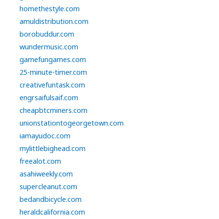
homethestyle.com
amuldistribution.com
borobuddur.com
wundermusic.com
gamefungames.com
25-minute-timer.com
creativefuntask.com
engrsaifulsaif.com
cheapbtcminers.com
unionstationtogeorgetown.com
iamayudoc.com
mylittlebighead.com
freealot.com
asahiweekly.com
supercleanut.com
bedandbicycle.com
heraldcalifornia.com