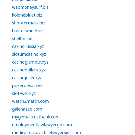
webmoneysurf.biz
kolohebluet.biz
shootermask.biz
busterwheel.biz
shelfari.net
casinorussia.xyz
slotumcasino.xyz
casinoglamour.xyz
casinodollars.xyz
casinojoker.xyz
pokerdewa.xyz
slot-wiki.xyz
watch2match.com
galenaseo.com
myglobaltrustbank.com
employmentlawlawyergo.com
medicalmalpracticelawyersinc.com