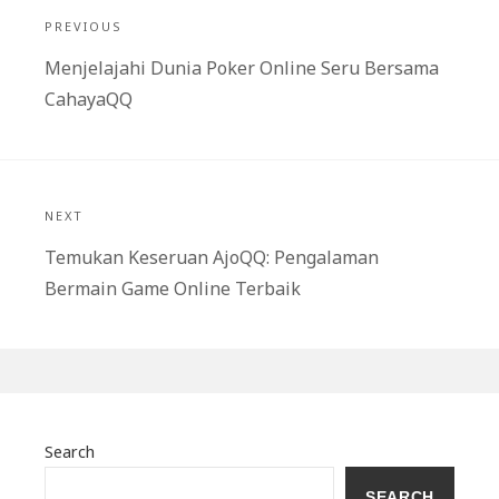
navigation
PREVIOUS
Previous
Menjelajahi Dunia Poker Online Seru Bersama
post:
CahayaQQ
NEXT
Next
Temukan Keseruan AjoQQ: Pengalaman
post:
Bermain Game Online Terbaik
Primary
Sidebar
Search
SEARCH