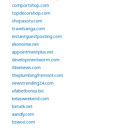
comportshop.com
topdecorshop.com
shopasotv.com
travelsanga.com
instantguestposting.com
ekonomie.net
appointmentplus.net
developmentworm.com
itlivenews.com
theplumbingfremont.com
newstrending24.com
ufabetbonus.biz
kelasweekend.com
betatk.net
aandly.com
bswoo.com