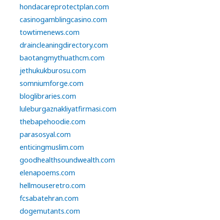
hondacareprotectplan.com
casinogamblingcasino.com
towtimenews.com
draincleaningdirectory.com
baotangmythuathcm.com
jethukukburosu.com
somniumforge.com
bloglibraries.com
luleburgaznakliyatfirmasi.com
thebapehoodie.com
parasosyal.com
enticingmuslim.com
goodhealthsoundwealth.com
elenapoems.com
hellmouseretro.com
fcsabatehran.com
dogemutants.com