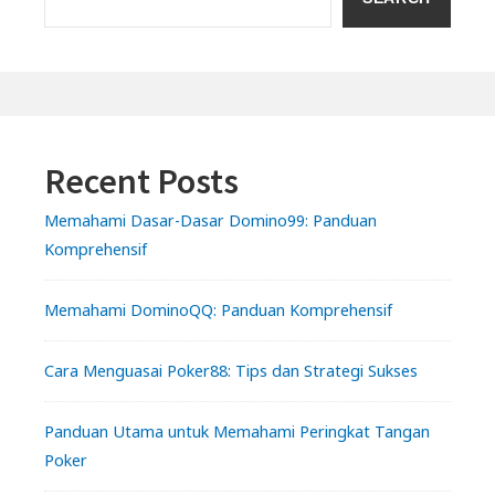
Recent Posts
Memahami Dasar-Dasar Domino99: Panduan
Komprehensif
Memahami DominoQQ: Panduan Komprehensif
Cara Menguasai Poker88: Tips dan Strategi Sukses
Panduan Utama untuk Memahami Peringkat Tangan
Poker