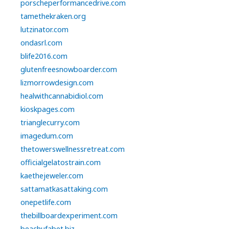
porscheperformancedrive.com
tamethekraken.org
lutzinator.com
ondasrl.com
blife2016.com
glutenfreesnowboarder.com
lizmorrowdesign.com
healwithcannabidiol.com
kioskpages.com
trianglecurry.com
imagedum.com
thetowerswellnessretreat.com
officialgelatostrain.com
kaethejeweler.com
sattamatkasattaking.com
onepetlife.com
thebillboardexperiment.com
beachufabet.biz