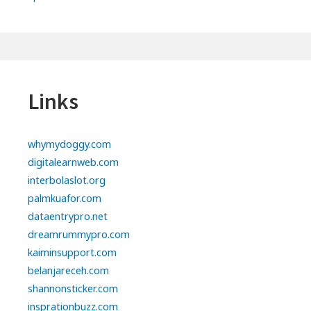
Links
whymydoggy.com
digitalearnweb.com
interbolaslot.org
palmkuafor.com
dataentrypro.net
dreamrummypro.com
kaiminsupport.com
belanjareceh.com
shannonsticker.com
insprationbuzz.com