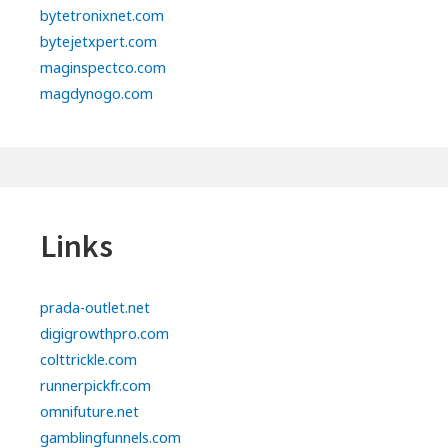
bytetronixnet.com
bytejetxpert.com
maginspectco.com
magdynogo.com
Links
prada-outlet.net
digigrowthpro.com
colttrickle.com
runnerpickfr.com
omnifuture.net
gamblingfunnels.com