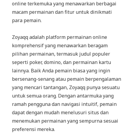
online terkemuka yang menawarkan berbagai
macam permainan dan fitur untuk dinikmati
para pemain.
Zoyaqq adalah platform permainan online
komprehensif yang menawarkan beragam
pilihan permainan, termasuk judul populer
seperti poker, domino, dan permainan kartu
lainnya. Baik Anda pemain biasa yang ingin
bersenang-senang atau pemain berpengalaman
yang mencari tantangan, Zoyaqq punya sesuatu
untuk semua orang. Dengan antarmuka yang
ramah pengguna dan navigasi intuitif, pemain
dapat dengan mudah menelusuri situs dan
menemukan permainan yang sempurna sesuai
preferensi mereka.