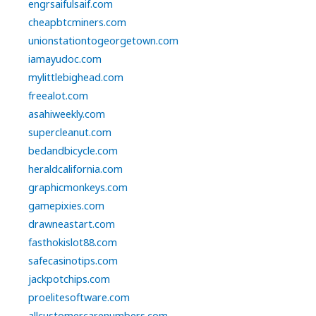
engrsaifulsaif.com
cheapbtcminers.com
unionstationtogeorgetown.com
iamayudoc.com
mylittlebighead.com
freealot.com
asahiweekly.com
supercleanut.com
bedandbicycle.com
heraldcalifornia.com
graphicmonkeys.com
gamepixies.com
drawneastart.com
fasthokislot88.com
safecasinotips.com
jackpotchips.com
proelitesoftware.com
allcustomercarenumbers.com