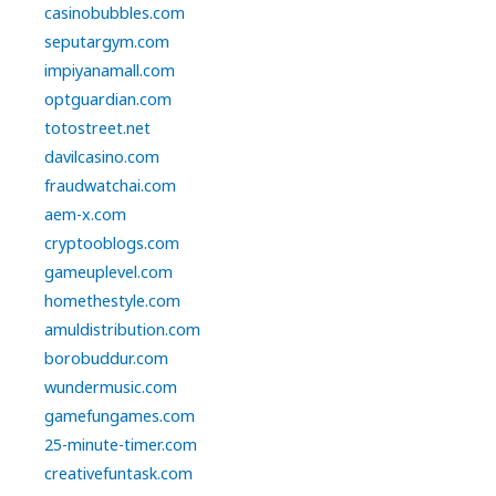
casinobubbles.com
seputargym.com
impiyanamall.com
optguardian.com
totostreet.net
davilcasino.com
fraudwatchai.com
aem-x.com
cryptooblogs.com
gameuplevel.com
homethestyle.com
amuldistribution.com
borobuddur.com
wundermusic.com
gamefungames.com
25-minute-timer.com
creativefuntask.com