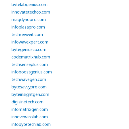
bytelabgenius.com
innovatetechco.com
magdynopro.com
infoplazapro.com
techreviveit.com
infowavexpert.com
bytegeniusco.com
codematrixhub.com
techsenseplus.com
infoboostgenius.com
techwavegen.com
bytesavvypro.com
byteinsightgen.com
digizinetech.com
infomatrixgen.com
innovexarolab.com
infobytetechlab.com