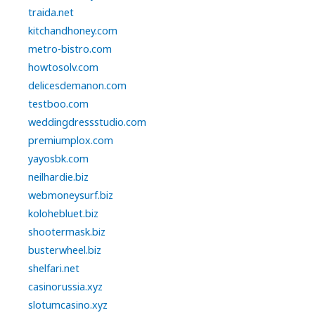
traida.net
kitchandhoney.com
metro-bistro.com
howtosolv.com
delicesdemanon.com
testboo.com
weddingdressstudio.com
premiumplox.com
yayosbk.com
neilhardie.biz
webmoneysurf.biz
kolohebluet.biz
shootermask.biz
busterwheel.biz
shelfari.net
casinorussia.xyz
slotumcasino.xyz