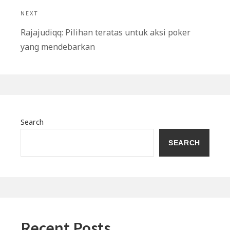
NEXT
Next
Rajajudiqq: Pilihan teratas untuk aksi poker
post:
yang mendebarkan
Primary
Sidebar
Search
SEARCH
Recent Posts