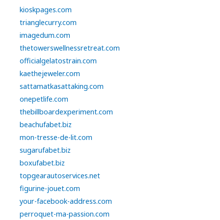
kioskpages.com
trianglecurry.com
imagedum.com
thetowerswellnessretreat.com
officialgelatostrain.com
kaethejeweler.com
sattamatkasattaking.com
onepetlife.com
thebillboardexperiment.com
beachufabet.biz
mon-tresse-de-lit.com
sugarufabet.biz
boxufabet.biz
topgearautoservices.net
figurine-jouet.com
your-facebook-address.com
perroquet-ma-passion.com