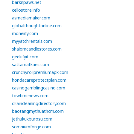
barknpaws.net
cellostore.info
asmediamaker.com
globalthoughtonline.com
moneiify.com
myyatchrentals.com
shalomcandlestores.com
geekifyit.com
sattamatkaes.com
crunchyrollpremiumapk.com
hondacareprotectplan.com
casinogamblingcasino.com
towtimenews.com
draincleaningdirectory.com
baotangmythuathcm.com
jethukukburosu.com
somniumforge.com