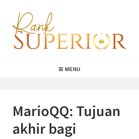
Skip
to
content
Situs Judi Online Terbaik
Temukan situs judi online terbaik yang menawarkan
fitur deposit pulsa dan jackpot besar untuk
dengan Fitur Deposit Pulsa
Main
MENU
pengalaman bermain yang lebih seru dan
dan Jackpot Besar
Navigation
menguntungkan.
MarioQQ: Tujuan
akhir bagi