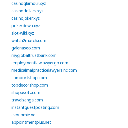
casinoglamour.xyz
casinodollars.xyz
casinojoker.xyz
pokerdewa.xyz
slot-wiki.xyz
watch2match.com
galenaseo.com
myglobaltrustbank.com
employmentlawlawyergo.com
medicalmalpracticelawyersinc.com
comportshop.com
topdecorshop.com
shopasotv.com
travelsanga.com
instantguestposting.com
ekonomie.net
appointmentplus.net