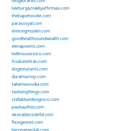
bloglibraries.com
luleburgaznakliyatfirmasi.com
thebapehoodie.com
parasosyal.com
enticingmuslim.com
goodhealthsoundwealth.com
elenapoems.com
hellmouseretro.com
fcsabatehran.com
dogemutants.com
duramaxtop.com
takamasoudia.com
twdoingthings.com
stellabluedesignsco.com
paulsauthor.com
desirablecodeful.com
flexigennet.com
heronameclub.com