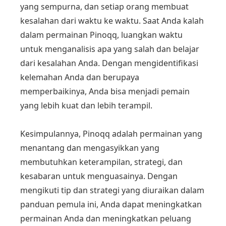
yang sempurna, dan setiap orang membuat
kesalahan dari waktu ke waktu. Saat Anda kalah
dalam permainan Pinoqq, luangkan waktu
untuk menganalisis apa yang salah dan belajar
dari kesalahan Anda. Dengan mengidentifikasi
kelemahan Anda dan berupaya
memperbaikinya, Anda bisa menjadi pemain
yang lebih kuat dan lebih terampil.
Kesimpulannya, Pinoqq adalah permainan yang
menantang dan mengasyikkan yang
membutuhkan keterampilan, strategi, dan
kesabaran untuk menguasainya. Dengan
mengikuti tip dan strategi yang diuraikan dalam
panduan pemula ini, Anda dapat meningkatkan
permainan Anda dan meningkatkan peluang