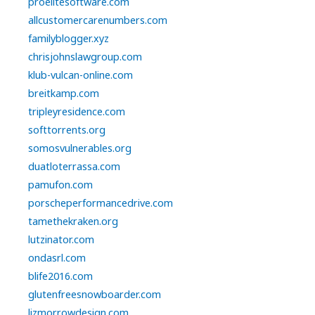
proelitesoftware.com
allcustomercarenumbers.com
familyblogger.xyz
chrisjohnslawgroup.com
klub-vulcan-online.com
breitkamp.com
tripleyresidence.com
softtorrents.org
somosvulnerables.org
duatloterrassa.com
pamufon.com
porscheperformancedrive.com
tamethekraken.org
lutzinator.com
ondasrl.com
blife2016.com
glutenfreesnowboarder.com
lizmorrowdesign.com