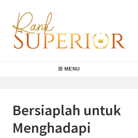
Skip
to
content
Situs Judi Online Terbaik
Temukan situs judi online terbaik yang menawarkan
fitur deposit pulsa dan jackpot besar untuk
dengan Fitur Deposit Pulsa
Main
MENU
pengalaman bermain yang lebih seru dan
dan Jackpot Besar
Navigation
menguntungkan.
Bersiaplah untuk
Menghadapi