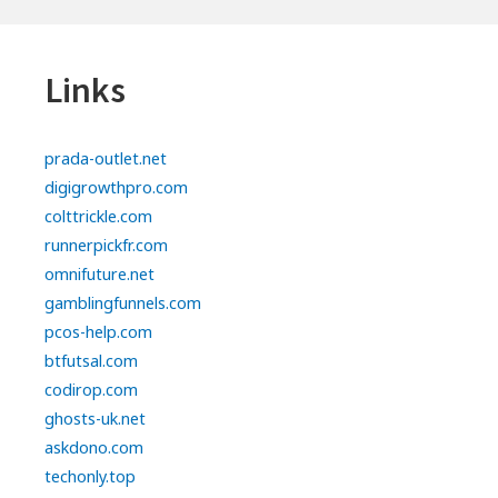
Links
prada-outlet.net
digigrowthpro.com
colttrickle.com
runnerpickfr.com
omnifuture.net
gamblingfunnels.com
pcos-help.com
btfutsal.com
codirop.com
ghosts-uk.net
askdono.com
techonly.top