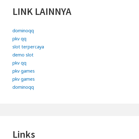
LINK LAINNYA
dominoqq
pkv qq
slot terpercaya
demo slot
pkv qq
pkv games
pkv games
dominoqq
Links