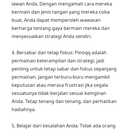
lawan Anda. Dengan mengamati cara mereka
bermain dan jenis tangan yang mereka coba
buat, Anda dapat memperoleh wawasan
berharga tentang gaya bermain mereka dan
menyesuaikan strategi Anda sendiri.
4. Bersabar dan tetap fokus: Pinoqq adalah
permainan keterampilan dan strategi, jadi
penting untuk tetap sabar dan fokus sepanjang
permainan. Jangan terburu-buru mengambil
keputusan atau merasa frustrasi jika segala
sesuatunya tidak berjalan sesuai keinginan
Anda. Tetap tenang dan tenang, dan perhatikan
hadiahnya.
5. Belajar dari kesalahan Anda: Tidak ada orang