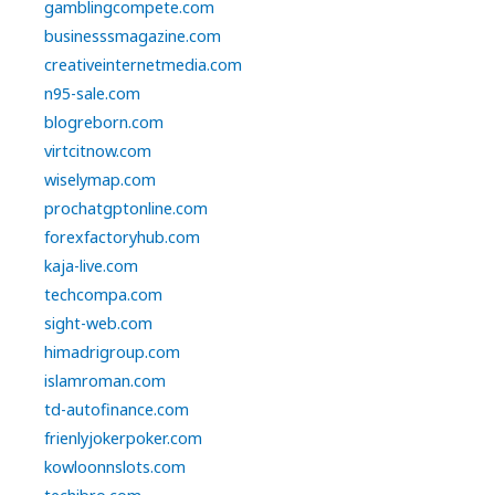
gamblingcompete.com
businesssmagazine.com
creativeinternetmedia.com
n95-sale.com
blogreborn.com
virtcitnow.com
wiselymap.com
prochatgptonline.com
forexfactoryhub.com
kaja-live.com
techcompa.com
sight-web.com
himadrigroup.com
islamroman.com
td-autofinance.com
frienlyjokerpoker.com
kowloonnslots.com