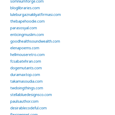
somniumforge.com
bloglibraries.com
luleburgaznakliyatfirmasi.com
thebapehoodie.com
parasosyal.com
enticingmuslim.com
goodhealthsoundwealth.com
elenapoems.com
hellmouseretro.com
fcsabatehran.com
dogemutants.com
duramaxtop.com
takamasoudia.com
twdoingthings.com
stellabluedesignsco.com
paulsauthor.com
desirablecodeful.com
flexigennet.com