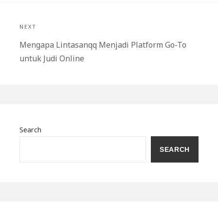
NEXT
Next
Mengapa Lintasanqq Menjadi Platform Go-To
post:
untuk Judi Online
Primary
Sidebar
Search
SEARCH