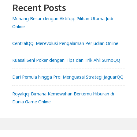
Recent Posts
Menang Besar dengan Aktifqq: Pilihan Utama Judi
Online
CentralQQ: Merevolusi Pengalaman Perjudian Online
Kuasai Seni Poker dengan Tips dan Trik Ahli SumoQQ
Dari Pemula hingga Pro: Menguasai Strategi JaguarQQ
Royalqq: Dimana Kemewahan Bertemu Hiburan di
Dunia Game Online