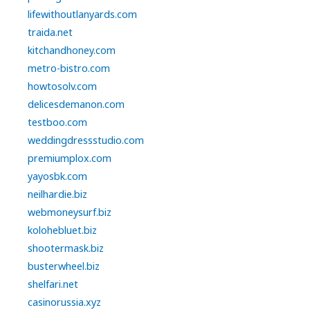
lifewithoutlanyards.com
traida.net
kitchandhoney.com
metro-bistro.com
howtosolv.com
delicesdemanon.com
testboo.com
weddingdressstudio.com
premiumplox.com
yayosbk.com
neilhardie.biz
webmoneysurf.biz
kolohebluet.biz
shootermask.biz
busterwheel.biz
shelfari.net
casinorussia.xyz