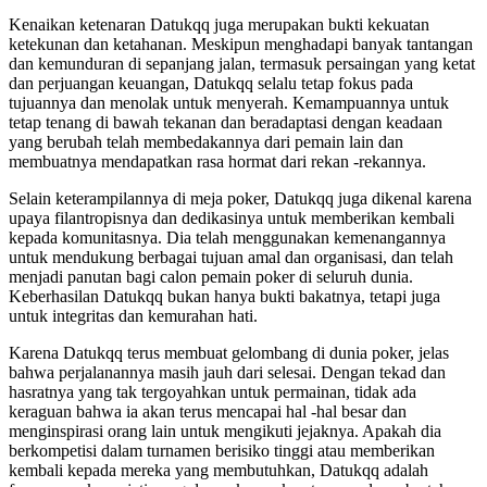
Kenaikan ketenaran Datukqq juga merupakan bukti kekuatan
ketekunan dan ketahanan. Meskipun menghadapi banyak tantangan
dan kemunduran di sepanjang jalan, termasuk persaingan yang ketat
dan perjuangan keuangan, Datukqq selalu tetap fokus pada
tujuannya dan menolak untuk menyerah. Kemampuannya untuk
tetap tenang di bawah tekanan dan beradaptasi dengan keadaan
yang berubah telah membedakannya dari pemain lain dan
membuatnya mendapatkan rasa hormat dari rekan -rekannya.
Selain keterampilannya di meja poker, Datukqq juga dikenal karena
upaya filantropisnya dan dedikasinya untuk memberikan kembali
kepada komunitasnya. Dia telah menggunakan kemenangannya
untuk mendukung berbagai tujuan amal dan organisasi, dan telah
menjadi panutan bagi calon pemain poker di seluruh dunia.
Keberhasilan Datukqq bukan hanya bukti bakatnya, tetapi juga
untuk integritas dan kemurahan hati.
Karena Datukqq terus membuat gelombang di dunia poker, jelas
bahwa perjalanannya masih jauh dari selesai. Dengan tekad dan
hasratnya yang tak tergoyahkan untuk permainan, tidak ada
keraguan bahwa ia akan terus mencapai hal -hal besar dan
menginspirasi orang lain untuk mengikuti jejaknya. Apakah dia
berkompetisi dalam turnamen berisiko tinggi atau memberikan
kembali kepada mereka yang membutuhkan, Datukqq adalah