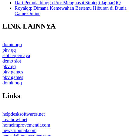
Dari Pemula hingga Pro: Menguasai Strategi JaguarQQ
Royalqq: Dimana Kemewahan Bertemu Hiburan di Dunia
Game Online
LINK LAINNYA
dominoqq
pkv qq
slot terpercaya
demo slot
pkv qq
pkv games
pkv games
dominoqq
Links
helpdesksoftwares.net
lovabowl.net
homeimprovementit.com
newstribunal.com
newsdailymagazines.com