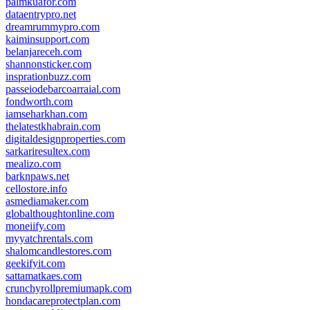
palmkuafor.com
dataentrypro.net
dreamrummypro.com
kaiminsupport.com
belanjareceh.com
shannonsticker.com
insprationbuzz.com
passeiodebarcoarraial.com
fondworth.com
iamseharkhan.com
thelatestkhabrain.com
digitaldesignproperties.com
sarkariresultex.com
mealizo.com
barknpaws.net
cellostore.info
asmediamaker.com
globalthoughtonline.com
moneiify.com
myyatchrentals.com
shalomcandlestores.com
geekifyit.com
sattamatkaes.com
crunchyrollpremiumapk.com
hondacareprotectplan.com