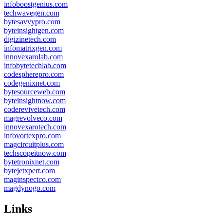
infoboostgenius.com
techwavegen.com
bytesavvypro.com
byteinsightgen.com
digizinetech.com
infomatrixgen.com
innovexarolab.com
infobytetechlab.com
codespherepro.com
codegenixnet.com
bytesourceweb.com
byteinsightnow.com
coderevivetech.com
magrevolveco.com
innovexarotech.com
infovortexpro.com
magcircuitplus.com
techscopeitnow.com
bytetronixnet.com
bytejetxpert.com
maginspectco.com
magdynogo.com
Links