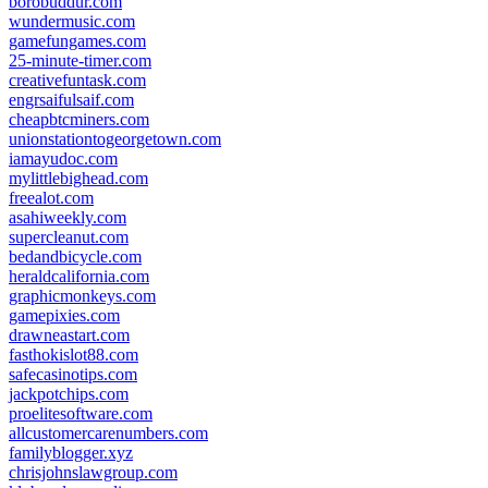
borobuddur.com
wundermusic.com
gamefungames.com
25-minute-timer.com
creativefuntask.com
engrsaifulsaif.com
cheapbtcminers.com
unionstationtogeorgetown.com
iamayudoc.com
mylittlebighead.com
freealot.com
asahiweekly.com
supercleanut.com
bedandbicycle.com
heraldcalifornia.com
graphicmonkeys.com
gamepixies.com
drawneastart.com
fasthokislot88.com
safecasinotips.com
jackpotchips.com
proelitesoftware.com
allcustomercarenumbers.com
familyblogger.xyz
chrisjohnslawgroup.com